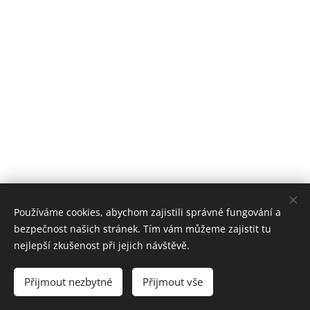
Používáme cookies, abychom zajistili správné fungování a
bezpečnost našich stránek. Tím vám můžeme zajistit tu
nejlepší zkušenost při jejich návštěvě.
Přijmout nezbytné
Přijmout vše
Vytvořeno službou
Webnode
Cookies